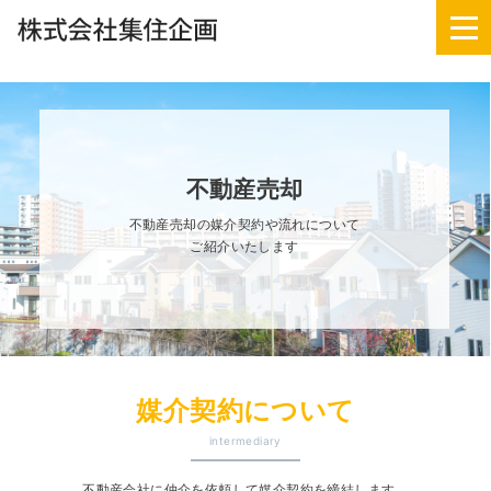
HOME
お知らせ
不動産売却
事業紹介
会社情報
不動産売却の媒介契約や流れについて
ご紹介いたします
03-5375-1171
受付時間:10:00〜18:00
媒介契約について
定休日:毎週火曜日、水曜日
intermediary
不動産会社に仲介を依頼して媒介契約を締結します。