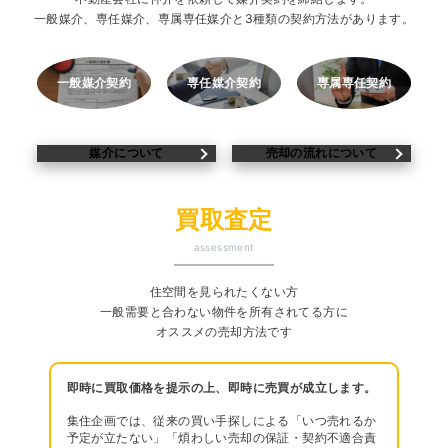
簡単査定
お問い合わせ
一般媒介、専任媒介、専属専任媒介と3種類の契約方法があります。
一般媒介契約
専任媒介契約
専属専任契約
媒介について
売却の流れについて
買取査定
assessment
住空間を見られたくない方
一般需要と合わない物件を所有されてる方に
オススメの売却方法です
即時に買取価格を提示の上、即時に売買が成立します。
集住企画では、従来の買い手探しによる「いつ売れるか
予定が立たない」「煩わしい売却の保証・契約不適合責